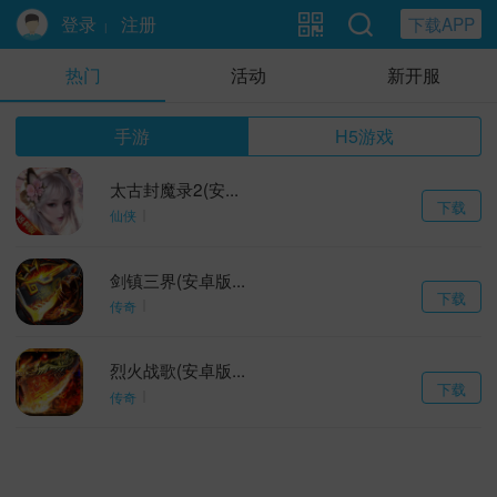
登录
注册
下载APP
|
热门
活动
新开服
手游
H5游戏
太古封魔录2(安...
下载
仙侠
剑镇三界(安卓版...
下载
传奇
烈火战歌(安卓版...
下载
传奇